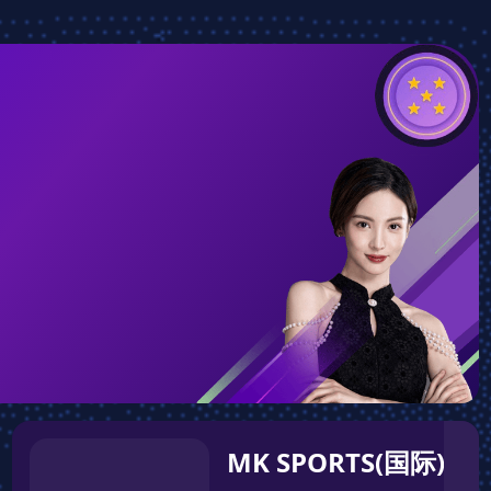
网站首页
知道
必一运动
经典案例
企业文化
公司服务
经典案例
网站首页
经典案例