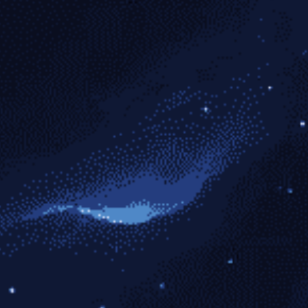
曼联近期在联赛和欧战中的状态较为稳定，球队在连
球员之间的配合更加默契，使得整体战术执行更加
现不够理想，这可能成为比赛中的隐患。
比赛节奏方面，曼联更擅长**控制比赛节奏**，
多依赖快速反击，节奏变化可能打乱曼联防线，但
进攻效率和最终结果。
4、心理因素与关键球员作用
心理因素在关键比赛中同样起到重要作用。曼联在
现。安德莱赫特在客场可能承受一定压力，但心理
关键球员的表现也将决定比赛走向。曼联的前锋和中
加取胜机会。安德莱赫特若能依靠核心球员的突破
球员的发挥往往是比赛胜负的直接因素。
总体来看，心理状态与关键球员的发挥密切相关，
比赛主动权。
总结：
曼联迎战安德莱赫特的比赛，胜负因素涉及**阵容