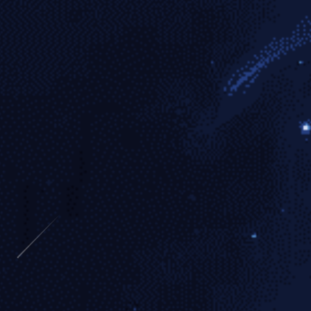
在本场比赛中，**曼联**拥有完整的主力阵容，其
球员的组织能力和控球稳定性，也是曼联争取胜利
防守端的紧密协作和反击速度仍然值得关注。
从整体实力来看，曼联的**整体攻防平衡**和经
在主场表现出色，但客场面对高强度对抗时可能会
负概率。
2、战术布置与比赛策略
曼联在本场比赛可能采取**高位压迫**和快速转
传控和前场的灵活跑位将成为其制造威胁的核心手段
依靠锋线球员的速度寻找突破机会。
此外，曼联在定位球和角球方面的策略也非常关键
在防守中保持高度集中，同时利用反击寻找进攻机
战术对比显示，比赛的胜负很大程度上取决于双方*
力的高低。
必一运动,必一运动官网,bsports必一运动,bsport
3、近期状态与比赛节奏