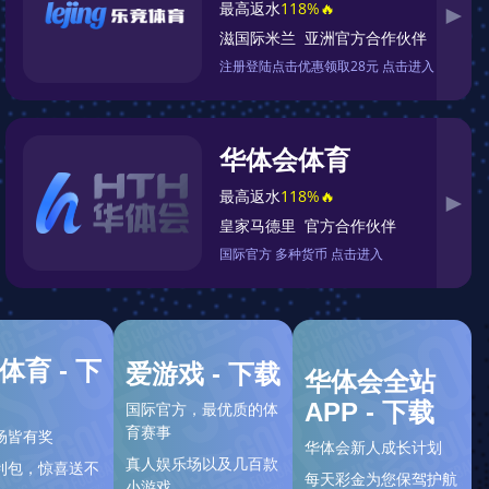
搜索
导航
知道
必一运动