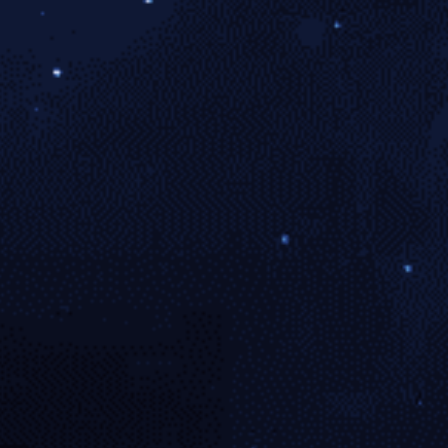
多个层面。曼联整体实力和经验优势明显，但安德
果，将取决于双方在攻防转换中的执行力和临场应
综合分析来看，曼联若能充分发挥阵容优势并掌控
稳健并抓住反击机会，也有可能制造意外。整场比
上一篇