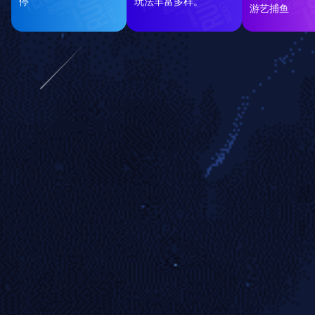
1、球队阵容与实力对比